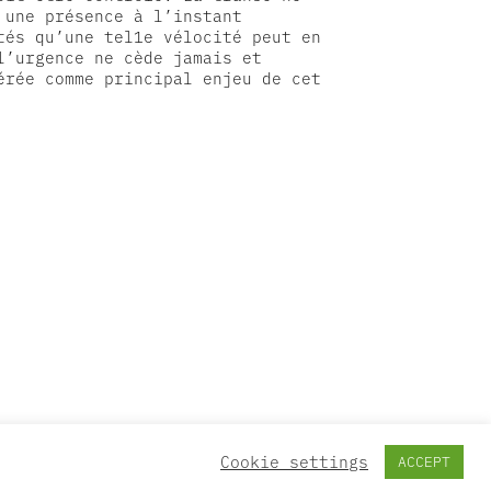
une présence à l’instant
és qu’une tel1e vélocité peut en
l’urgence ne cède jamais et
́rée comme principal enjeu de cet
Cookie settings
ACCEPT
Newsletter Umlaut