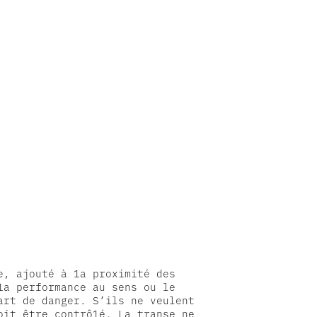
, ajouté à 1a proximité des
1a performance au sens ou le
art de danger. S’ils ne veulent
it être contrô1é. La transe ne