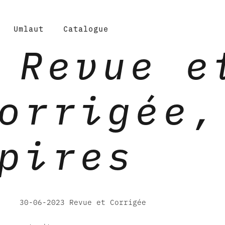
Umlaut
Catalogue
Revue e
orrigée,
pires
30-06-2023 Revue et Corrigée